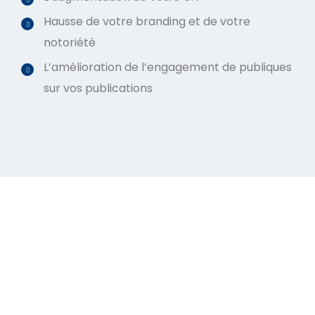
Hausse de votre branding et de votre
notoriété
L’amélioration de l’engagement de publiques
sur vos publications
BESOIN D'UN EXPERT ? NOS EXPERTS SONT À VOTRE
ÉCOUTE !
Un projet en tête ? Vous avez un projet
toute notre équipe reste à votre écoute.