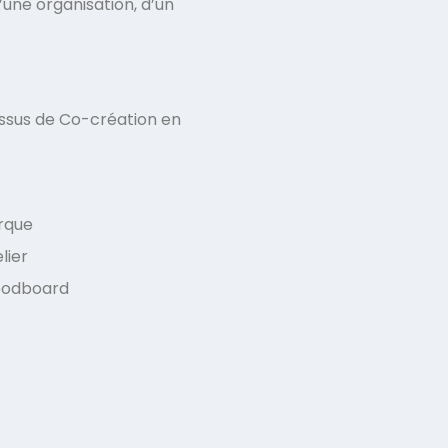
une organisation, d’un
sus de Co-création en
arque
lier
moodboard