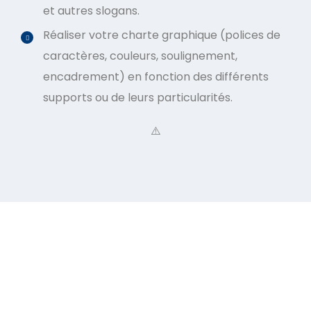
et autres slogans.
Réaliser votre charte graphique (polices de
caractères, couleurs, soulignement,
encadrement) en fonction des différents
supports ou de leurs particularités.
BESOIN D'UN EXPERT ? NOS EXPERTS SONT À VOTRE
ÉCOUTE !
Un projet en tête ? Vous avez un projet
toute notre équipe reste à votre écoute.