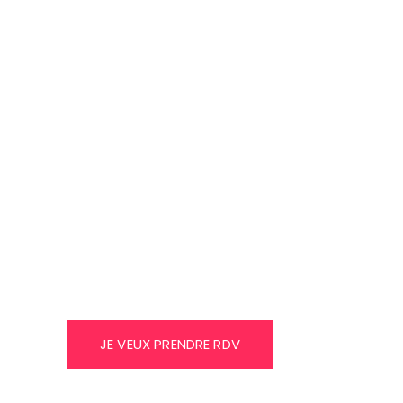
BESOIN D'UN EXPERT ? NOS EXPERTS SONT À VOTRE 
Un projet en tête ? Vous avez un projet toute no
écoute.
TRENDS AGENCE D
COMMUNICATION 
GRAPHIQUE EN TUN
JE VEUX PRENDRE RDV